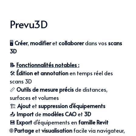
Prevu3D
🖥️
Créer
,
modifier
et
collaborer
dans vos
scans
3D
📝
Fonctionnalités notables :
🛠️
Édition et annotation
en temps réel des
scans 3D
📏
Outils de mesure précis
de distances,
surfaces et volumes
🏗️
Ajout
et
suppression d'équipements
📤
Import
de
modèles CAO
et
3D
💾
Export
d'équipements en
famille Revit
🌐
Partage
et
visualisation
facile via navigateur,