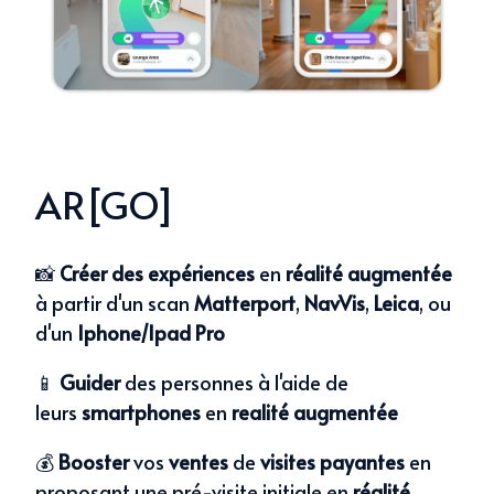
AR[GO]
📸
Créer des expériences
en
réalité augmentée
à partir d'un scan
Matterport
,
NavVis
,
Leica
,
ou
d'un
Iphone/Ipad Pro
📱
Guider
des personnes à l'aide de
leurs
smartphones
en
realité augmentée
💰
Booster
vos
ventes
de
visites payantes
en
proposant une pré-visite initiale en
réalité