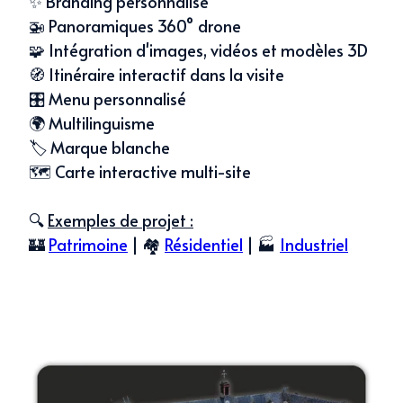
✨ Branding personnalisé
🚁 Panoramiques 360° drone
🧩 Intégration d'images, vidéos et modèles 3D
🧭 Itinéraire interactif dans la visite
🎛️ Menu personnalisé
🌍 Multilinguisme
🏷️ Marque blanche
🗺️ Carte interactive multi-site
🔍
Exemples de projet :
🏰
Patrimoine
| 🏘️
Résidentiel
| 🏭
Industriel